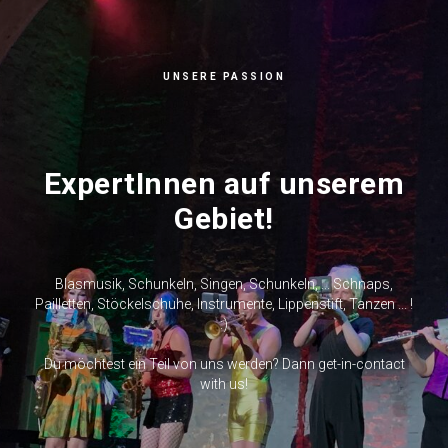
UNSERE PASSION
ExpertInnen auf unserem
Gebiet!
Blasmusik, Schunkeln, Singen, Schunkeln, ... Schnaps,
Pailletten, Stöckelschuhe, Instrumente, Lippenstift, Tanzen ... !
:)
Du möchtest ein Teil von uns werden? Dann get-in-contact
with us!