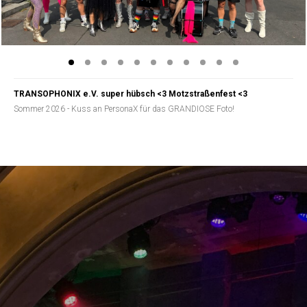
TRANSOPHONIX e.V. super hübsch <3 Motzstraßenfest <3
Sommer 2026 - Kuss an PersonaX für das GRANDIOSE Foto!