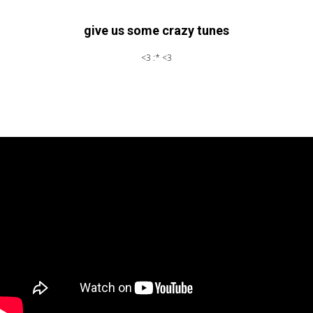
give us some crazy tunes
<3 :* <3